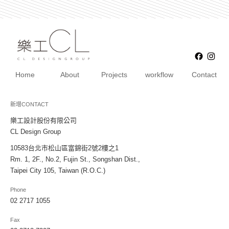
Faceb
Ins
Home
About
Projects
workflow
Contact
新增
CONTACT
樂工設計股份有限公司
CL Design Group
10583台北市松山區富錦街2號2樓之1
Rm. 1, 2F., No.2, Fujin St., Songshan Dist.,
Taipei City 105, Taiwan (R.O.C.)
Phone
02 2717 1055
Fax